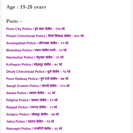
Age : 19-28 years
Posts –
Pune City Police / पुणे शहर पोलीस – २१४ पदे
Pimpri Chinchwad Police / पिंपरी चिंचवड पोलीस – ७२० पदे
Aurangabad Police / औरंगाबाद पोलीस – ९१ पदे
Bhandara Police / भंडारा पोलीस भरती – २२ पदे
Nandurbar Police / नंदुरबार पोलीस – २५ पदे
Kolhapur Police / कोल्हापुर पोलीस
–
७८ पदे
Dhule Chinchwad Police
/
धुळे पोलीस
–
१६ पदे
Pune Railway Police / पुणे रेल्वे पोलीस – ७७ पदे
Sangli Gramin Police / सांगली पोलीस
–
१०५ पदे
Satara Police
/ सातारा पोलीस
–
५८ पदे
Palghar Police
/ पालघर पोलीस
–
६१ पदे
Raigad Police
/ रायगड पोलीस
–
८१ पदे
Solapur Police
/ सोलापूर पोलीस
–
६७ पदे
Jalna Police
/ जालना पोलीस
–
१४ पदे
Ratnagiri Police
/ रत्नागिरी पोलीस
–
६६ पदे